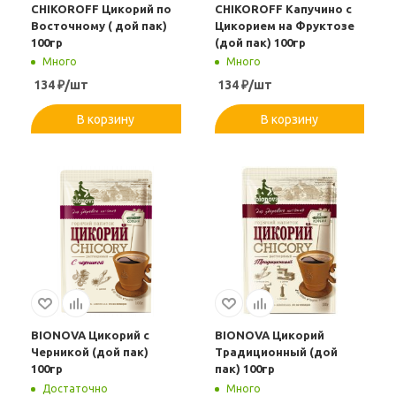
CHIKOROFF Цикорий по
CHIKOROFF Капучино с
Восточному ( дой пак)
Цикорием на Фруктозе
100гр
(дой пак) 100гр
Много
Много
134
₽
/шт
134
₽
/шт
В корзину
В корзину
BIONOVA Цикорий с
BIONOVA Цикорий
Черникой (дой пак)
Традиционный (дой
100гр
пак) 100гр
Достаточно
Много