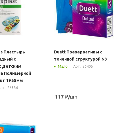
ids Пластырь
Duett Презервативы с
идный с
точечной структурой N3
с Детским
Арт.: 86405
Мало
на Полимерной
шт 19 55мм
рт.: 86384
т
117
₽
/шт