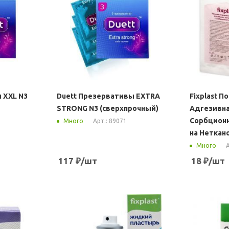
 XXL N3
Duett Презервативы EXTRA
Fixplast П
STRONG N3 (сверхпрочный)
Адгезивна
Сорбцион
Арт.: 89071
Много
на Неткан
А
Много
117
₽
/шт
18
₽
/шт