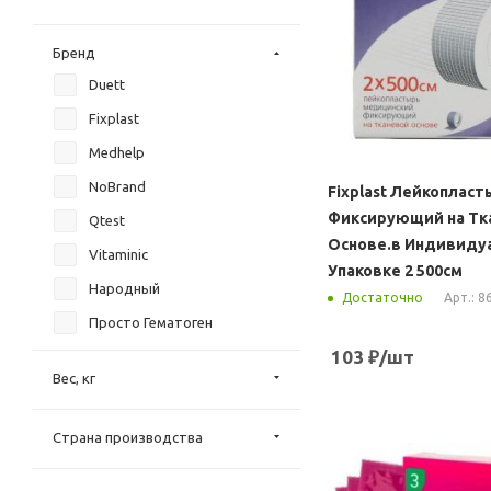
Бренд
Duett
Fixplast
Medhelp
NoBrand
Fixplast Лейкопласт
Фиксирующий на Тк
Qtest
Основе.в Индивиду
Vitaminic
Упаковке 2 500см
Народный
Арт.: 8
Достаточно
Просто Гематоген
103
₽
/шт
Вес, кг
Страна производства