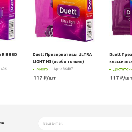
ы RIBBED
Duett Презервативы ULTRA
Duett Пре
LIGHT N3 (особо тонкие)
классичес
6406
Арт.: 86407
Много
Достаточ
117
₽
/шт
117
₽
/ш
их