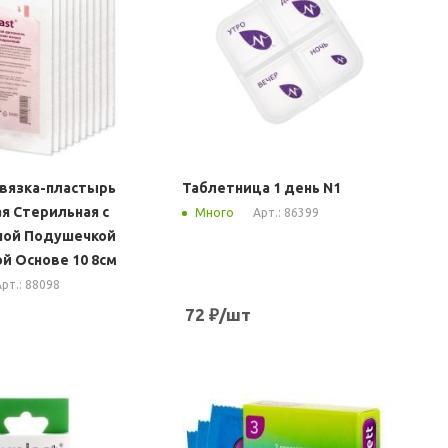
овязка-пластырь
Таблетница 1 день N1
я Стерильная с
Арт.: 86399
Много
ной Подушечкой
ой Основе 10 8см
рт.: 88098
72
₽
/шт