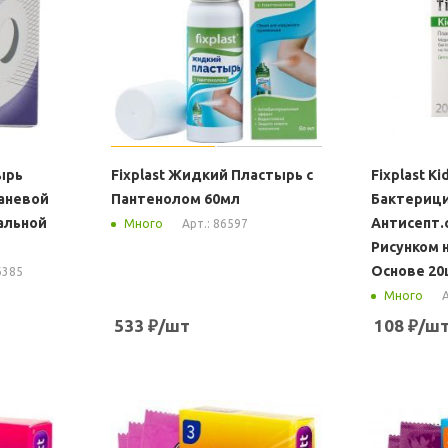
ырь
Fixplast Жидкий Пластырь с
Fixplast K
аневой
Пантенолом 60мл
Бактериц
альной
Антисепт.
Арт.: 86597
Много
Рисунком 
Основе 20
6385
А
Много
533
₽
/шт
108
₽
/ш