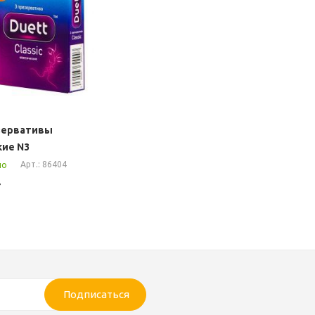
зервативы
кие N3
Арт.: 86404
но
т
Подписаться