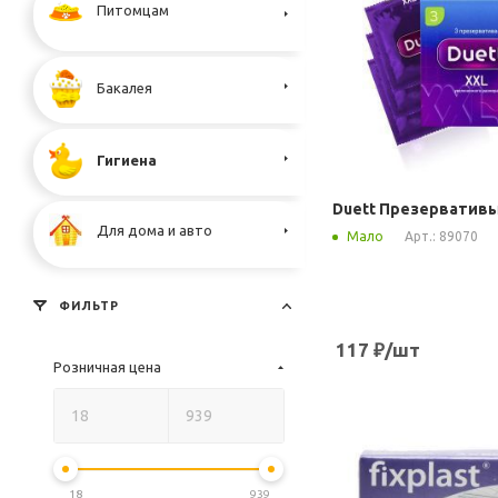
Питомцам
Бакалея
Гигиена
Duett Презервативы
Для дома и авто
Арт.: 89070
Мало
ФИЛЬТР
117
₽
/шт
Розничная цена
18
939