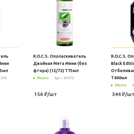
тель
R.O.C.S. Ополаскиватель
R.O.C.S. О
Мини
Двойная Мята Мини (без
Black Edit
75мл
фтора) (12/72) Т75мл
Отбеливан
Т400мл
2290
Арт.: 90470
Много
А
Много
156
₽
/шт
344
₽
/ш