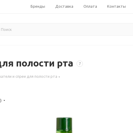
Бренды
Доставка
Оплата
Контакты
для полости рта
7
атели и спреи для полости рта
е)