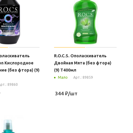
поласкиватель
R.O.C.S. Ополаскиватель
ion Кислородное
Двойная Мята (без фтора)
ие (без фтора) (9)
(9) Т400мл
Арт.: 89859
Мало
рт.: 89860
т
344
₽
/шт