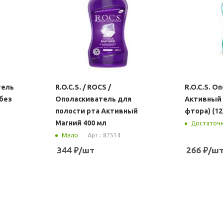
тель
R.O.C.S. / ROCS /
R.O.C.S. О
без
Ополаскиватель для
Активный 
полости рта Активный
фтора) (12
Магний 400 мл
Достаточ
Арт.: 87514
Мало
344
₽
/шт
266
₽
/ш