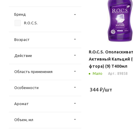
Бренд
R.O.C.S.
Возраст
R.O.C.S. Ополаскива
Действие
Активный Кальций (
фтора) (9) Т400мл
Область применения
Арт.: 89858
Мало
Особенности
344
₽
/шт
Аромат
Объем, мл