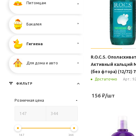
Питомцам
Бакалея
Гигиена
R.O.C.S. Ополаскива
Для дома и авто
Активный кальций 
(без фтора) (12/72) 
Арт.: 9
Достаточно
ФИЛЬТР
156
₽
/шт
Розничная цена
147
344