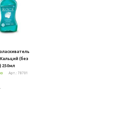
поласкиватель
Кальций (без
) 250мл
Арт.: 78701
но
т