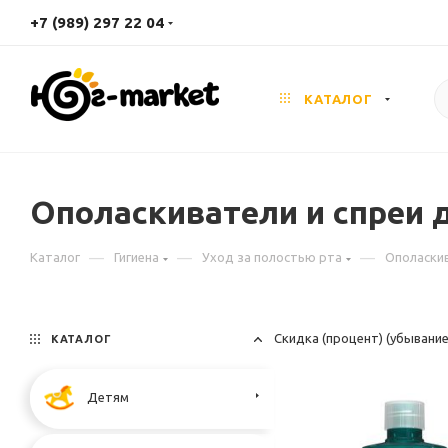
+7 (989) 297 22 04
КАТАЛОГ
Ополаскиватели и спреи 
—
—
—
Каталог
Гигиена
Уход за полостью рта
Ополаскив
Скидка (процент) (убывани
КАТАЛОГ
Детям