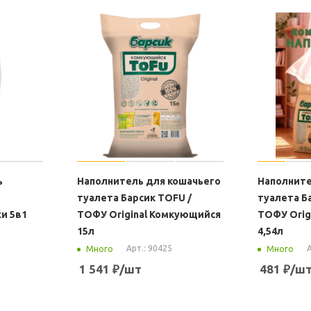
ь
Наполнитель для кошачьего
Наполните
туалета Барсик TOFU /
туалета Б
и 5в1
ТОФУ Original Комкующийся
ТОФУ Orig
15л
4,54л
Арт.: 90425
А
Много
Много
1 541
₽
/шт
481
₽
/ш