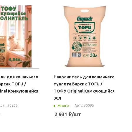
ль для кошачьего
Наполнитель для кошачьего
арсик TOFU /
туалета Барсик TOFU /
inal Комкующийся
ТОФУ Original Комкующийся
30л
рт.: 90265
Арт.: 90095
Много
т
2 931
₽
/шт