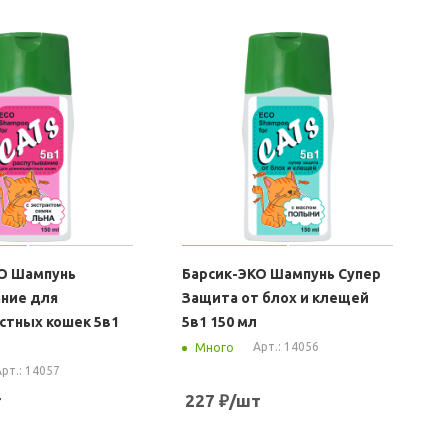
О Шампунь
Барсик-ЭКО Шампунь Супер
ние для
Защита от блох и клещей
тных кошек 5в1
5в1 150 мл
Арт.: 14056
Много
рт.: 14057
т
227
₽
/шт