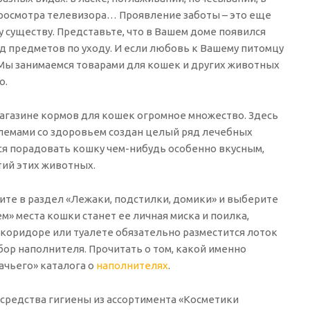
 просмотра телевизора… Проявление заботы – это еще
 существу. Представьте, что в Вашем доме появился
яд предметов по уходу. И если любовь к Вашему питомцу
 Мы занимаемся товарами для кошек и других животных
о.
-магазине кормов для кошек огромное множество. Здесь
лемами со здоровьем создан целый ряд лечебных
ся порадовать кошку чем-нибудь особенно вкусным,
тий этих животных.
ните в раздел «Лежаки, подстилки, домики» и выберите
» места кошки станет ее личная миска и поилка,
 коридоре или туалете обязательно разместится лоток
бор наполнителя. Прочитать о том, какой именно
ачьего» каталога о
наполнителях
.
 средства гигиены из ассортимента «Косметики