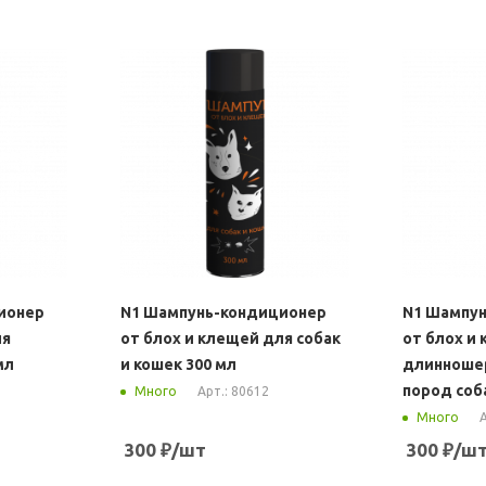
ионер
N1 Шампунь-кондиционер
N1 Шампу
ля
от блох и клещей для собак
от блох и
мл
и кошек 300 мл
длинношер
пород соба
Арт.: 80612
Много
А
Много
300
₽
/шт
300
₽
/ш