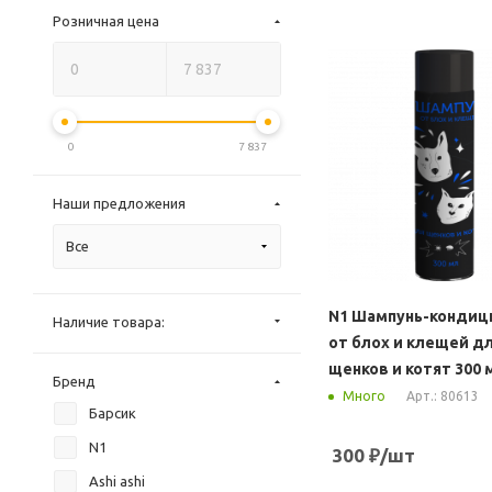
Розничная цена
0
7 837
Наши предложения
Все
N1 Шампунь-кондиц
Наличие товара:
от блох и клещей д
щенков и котят 300 
Бренд
Арт.: 80613
Много
Барсик
N1
300
₽
/шт
Ashi ashi