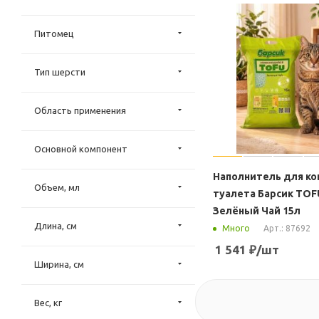
Питомец
Тип шерсти
Область применения
Основной компонент
Наполнитель для к
Объем, мл
туалета Барсик TOF
Зелёный Чай 15л
Длина, см
Арт.: 87692
Много
1 541
₽
/шт
Ширина, см
Вес, кг