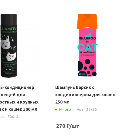
нь-кондиционер
Шампунь Барсик с
 клещей для
кондиционером для кошек
стных и крупных
250 мл
к и кошек 300 мл
Арт.: 32796
Много
рт.: 80614
т
270
₽
/шт