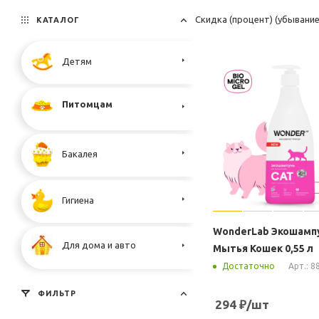
Скидка (процент) (убывани
КАТАЛОГ
Детям
Питомцам
Бакалея
Гигиена
WonderLab Экошамп
Для дома и авто
Мытья Кошек 0,55 л
Арт.: 8
Достаточно
ФИЛЬТР
294
₽
/шт