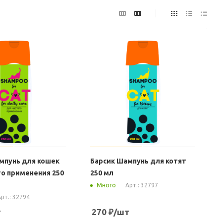
мпунь для кошек
Барсик Шампунь для котят
го применения 250
250 мл
Арт.: 32797
Много
рт.: 32794
т
270
₽
/шт