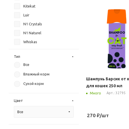
Kitekat
Luir
N1 Crystals
N1 Naturel
Whiskas
WonderLab
Тип
Радуга
Все
Уют
Влажный корм
Шампунь Барсик от 
Сухой корм
для кошек 250 мл
Арт.: 32795
Много
Цвет
Все
270
₽
/шт