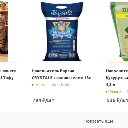
ошачьего
Наполнитель Барсик
Наполните
U Тофу
CRYSTALS с силикагелем 15л
Кукурузн
4,5 л
Арт.: 81861
Много
А
Много
794
₽
/шт
536
₽
/ш
Показать еще