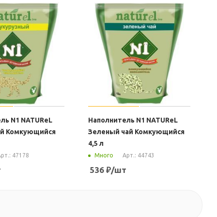
ль N1 NATUReL
Наполнитель N1 NATUReL
ый Комкующийся
Зеленый чай Комкующийся
4,5 л
рт.: 47178
Арт.: 44743
Много
т
536
₽
/шт