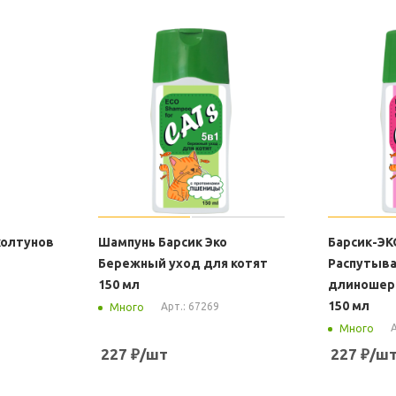
колтунов
Шампунь Барсик Эко
Барсик-ЭК
Бережный уход для котят
Распутыва
150 мл
длиношерс
150 мл
Арт.: 67269
Много
А
Много
227
₽
/шт
227
₽
/ш