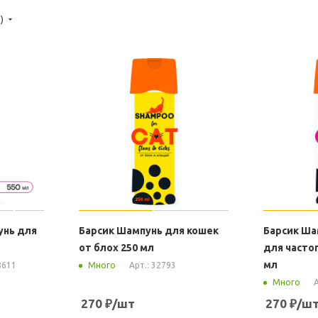
е)
унь для
Барсик Шампунь для кошек
Барсик Ша
от блох 250 мл
для часто
мл
8611
Арт.: 32793
Много
А
Много
270
₽
/шт
270
₽
/ш