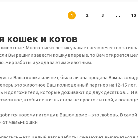
1
2
3
10
я кошек и котов
животные. Много тысяч лет их уважает человечество за их заг
ли Вы решили завести кошку впервые, то Вам откроется цел
но, мир заботы и ухода за этим животным.
одиста Ваша кошка или нет, была ли она продана Вам за сол
теперь это животное Ваш полноценный партнер на 12-15 лет
ть и долгожители, которые доживают до двух десятков… И вс
озможное, чтобы ее жизнь стала не просто сытной, а полноце
добится новому питомцу в Вашем доме – это любовь. В самой
и от мамы-кошки.
апастись – это целый вагон заботы. Она может выражаться в 