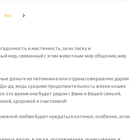
Все
адочность и мистичность, за их ласку и
ый мир, связанный с этим животным: мир общения, мир
идные деньги из питомника или отдана совершенно даром
. Да-да, ведь средняя продолжительность жизни кошек
е это время она будет рядом с Вами и Вашей семьей,
нной, здоровой и счастливой!
 нежной любви будет нуждаться котенок, особенно, если
разных видах: в ласке, поглаживании, почесывании, в