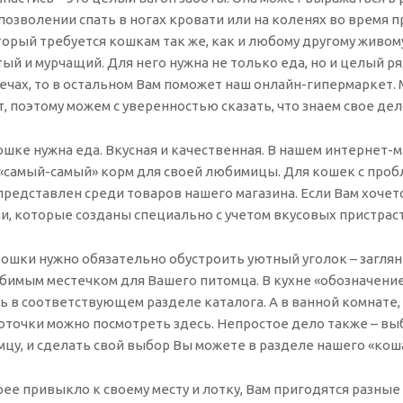
 позволении спать в ногах кровати или на коленях во время
орый требуется кошкам так же, как и любому другому живому
ый и мурчащий. Для него нужна не только еда, но и целый р
ечах, то в остальном Вам поможет наш онлайн-гипермаркет.
, поэтому можем с уверенностью сказать, что знаем свое дел
ошке нужна еда. Вкусная и качественная. В нашем интернет
«самый-самый» корм для своей любимицы. Для кошек с проб
представлен среди товаров нашего магазина. Если Вам хочет
ми, которые созданы специально с учетом вкусовых пристрас
кошки нужно обязательно обустроить уютный уголок – загля
бимым местечком для Вашего питомца. В кухне «обозначением
 в соответствующем разделе каталога. А в ванной комнате,
оточки можно посмотреть здесь. Непростое дело также – вы
цу, и сделать свой выбор Вы можете в разделе нашего «кош
ее привыкло к своему месту и лотку, Вам пригодятся разные