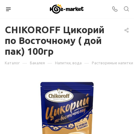
CHIKOROFF Цикорий
по Восточному ( дой
пак) 100гр
—
—
—
Каталог
Бакалея
Напитки, вода
Растворимые напитки