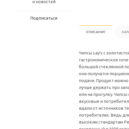
и новостей
Подписаться
ОПИСАНИЕ
ХАР
Чипсы Lay's с золотист
гастрономическое сочет
большой стеклянной по
они получатся порционн
подачи. Продукт можно
лучше держать про запа
или на прогулку. Чипс
вкусовые и потребител
вдали от источников те
потребителях. Ведь дл
высоким стандартам Pe
основанный в 1938 году.