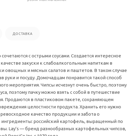
ДОСТАВКА
 сочетаются с острыми соусами. Создается интересное
 качестве закуски к слабоалкогольным напиткам в
и овощных и мясных салатов и паштетов. В таком случае
ав руки и посуду. Домочадцам понравится такой способ
ого мероприятия. Чипсы исчезнут очень быстро, поэтому
са, поэтому пачку можно взять с собой в путешествие
ля. Продаются в пластиковом пакете, сохраняющем
повреждения целостности продукта. Хранить его нужно
 превосходное качество продукции и забота о
е ингредиенты: российский картофель, выращенный по
вы. Lay’s — бренд разнообразных картофельных чипсов,
 PepsiCo Inc. с 1970 года.