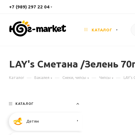
+7 (989) 297 22 04
КАТАЛОГ
LAY's Сметана /Зелень 70
—
—
—
—
Каталог
Бакалея
Снеки, чипсы
Чипсы
LAY's 
КАТАЛОГ
Детям