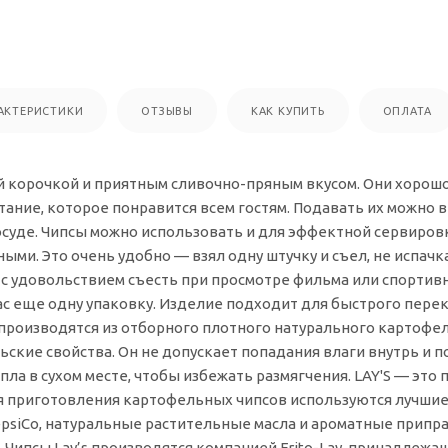
АКТЕРИСТИКИ
ОТЗЫВЫ
КАК КУПИТЬ
ОПЛАТА
ой корочкой и приятным сливочно-пряным вкусом. Они хорошо
ание, которое понравится всем гостям. Подавать их можно в
суде. Чипсы можно использовать и для эффектной сервировк
ыми. Это очень удобно — взял одну штучку и съел, не испачк
 с удовольствием съесть при просмотре фильма или спортивн
с еще одну упаковку. Изделие подходит для быстрого переку
ы производятся из отборного плотного натурального картофе
ьские свойства. Он не допускает попадания влаги внутрь и 
пла в сухом месте, чтобы избежать размягчения. LAY'S — это
я приготовления картофельных чипсов используются лучши
psiCo, натуральные растительные масла и ароматные припра
 Чипсы Lay’s производятся компанией Frito-Lay, принадлежащей