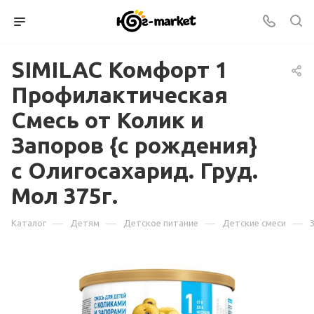
SIMILAC Комфорт 1
Профилактическая
Смесь от Колик и
Запоров {с рождения}
с Олигосахарид. Груд.
Мол 375г.
—
—
—
—
Каталог
Детям
Детское питание
Детские смеси