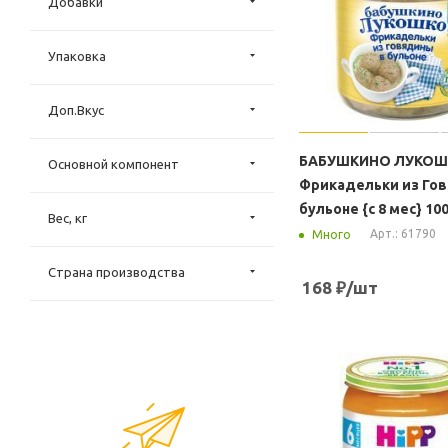
Добавки
Упаковка
Доп.Вкус
БАБУШКИНО ЛУКО
Основной компонент
Фрикадельки из Го
бульоне {с 8 мес} 10
Вес, кг
Арт.: 61790
Много
Страна производства
168
₽
/шт