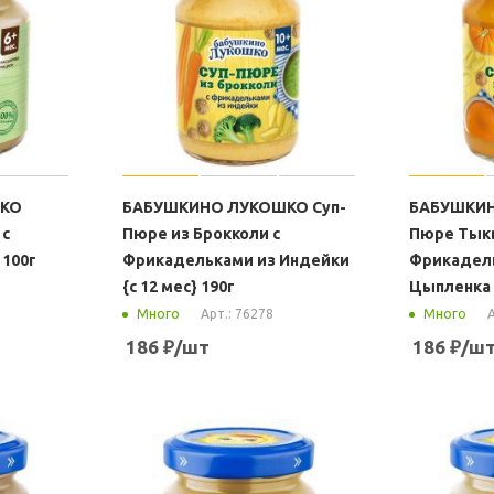
ШКО
БАБУШКИНО ЛУКОШКО Суп-
БАБУШКИН
 с
Пюре из Брокколи с
Пюре Тык
 100г
Фрикадельками из Индейки
Фрикадел
{с 12 мес} 190г
Цыпленка {
Арт.: 76278
А
Много
Много
186
₽
/шт
186
₽
/ш