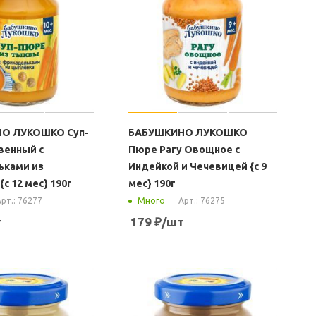
О ЛУКОШКО Суп-
БАБУШКИНО ЛУКОШКО
венный с
Пюре Рагу Овощное с
ьками из
Индейкой и Чечевицей {с 9
с 12 мес} 190г
мес} 190г
рт.: 76277
Арт.: 76275
Много
т
179
₽
/шт