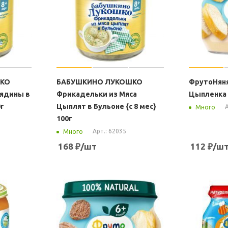
ШКО
БАБУШКИНО ЛУКОШКО
ФрутоНяня
вядины в
Фрикадельки из Мяса
Цыпленка {
0г
Цыплят в Бульоне {с 8 мес}
А
Много
100г
Арт.: 62035
Много
168
₽
/шт
112
₽
/ш