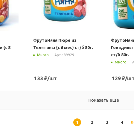
ФрутоНяня Пюре из
ФрутоНяня
 {с 8
Телятины {с 6 мес} ст/б 80г.
Говядины с
ст/б 80г.
Арт.: 89929
Много
А
Много
133
₽
/шт
129
₽
/ш
Показать еще
1
2
3
4
В