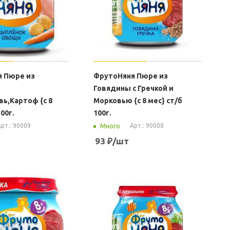
 Пюре из
ФрутоНяня Пюре из
Говядины с Гречкой и
вь,Картоф {с 8
Морковью {с 8 мес} ст/б
00г.
100г.
рт.: 90009
Арт.: 90008
Много
93
₽
/шт