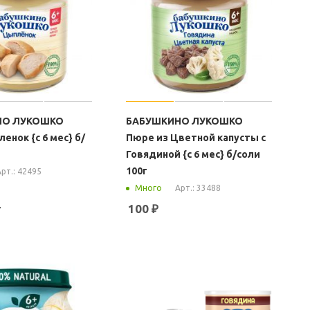
НО ЛУКОШКО
БАБУШКИНО ЛУКОШКО
нок {с 6 мес} б/
Пюре из Цветной капусты с
Говядиной {с 6 мес} б/соли
100г
рт.: 42495
Арт.: 33488
Много
т
100
₽