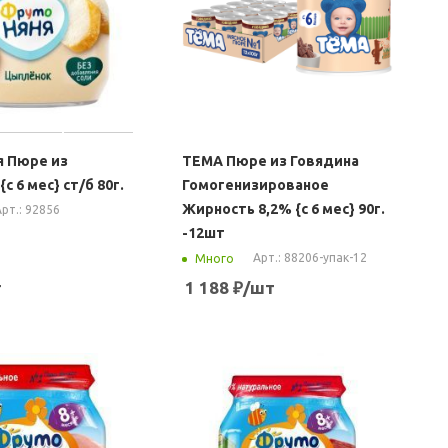
 Пюре из
ТЕМА Пюре из Говядина
с 6 мес} ст/б 80г.
Гомогенизированое
Жирность 8,2% {с 6 мес} 90г.
рт.: 92856
-12шт
Арт.: 88206-упак-12
Много
т
1 188
₽
/шт