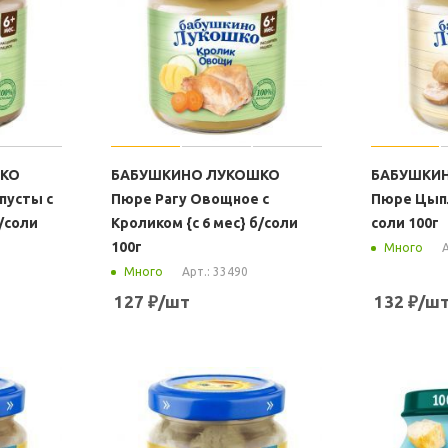
ШКО
БАБУШКИНО ЛУКОШКО
БАБУШКИ
пусты с
Пюре Рагу Овощное с
Пюре Цыпле
б/соли
Кроликом {с 6 мес} б/соли
соли 100г
100г
А
Много
Арт.: 33490
Много
127
₽
/шт
132
₽
/ш