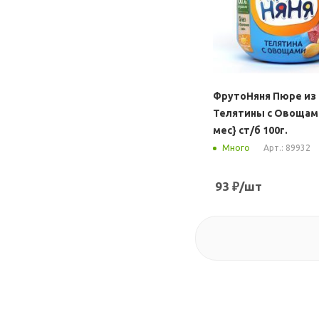
ФрутоНяня Пюре из
Телятины с Овощами
мес} ст/б 100г.
Арт.: 89932
Много
93
₽
/шт