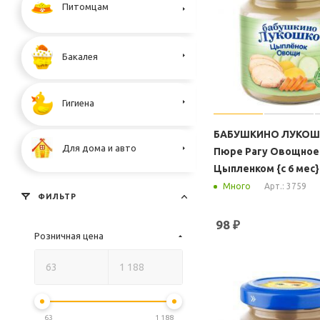
Питомцам
Бакалея
Гигиена
БАБУШКИНО ЛУКО
Для дома и авто
Пюре Рагу Овощное
Цыпленком {с 6 мес}
Арт.: 3759
Много
ФИЛЬТР
98
₽
Розничная цена
63
1 188