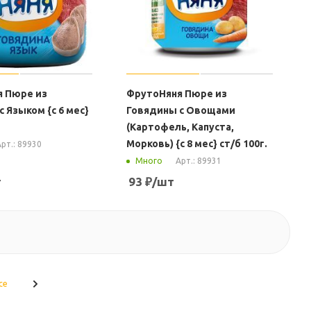
 Пюре из
ФрутоНяня Пюре из
 Языком {с 6 мес}
Говядины с Овощами
(Картофель, Капуста,
Морковь) {с 8 мес} ст/б 100г.
рт.: 89930
Арт.: 89931
Много
т
93
₽
/шт
се