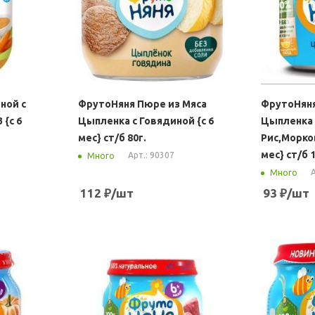
ной с
ФрутоНяня Пюре из Мяса
ФрутоНяня
 {с 6
Цыпленка с Говядиной {c 6
Цыпленка
мес} ст/б 80г.
Рис,Морко
мес} ст/б 1
Арт.: 90307
Много
А
Много
112
₽
/шт
93
₽
/шт