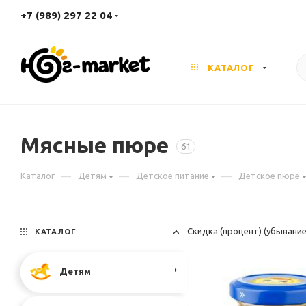
+7 (989) 297 22 04
КАТАЛОГ
Мясные пюре
61
—
—
—
Каталог
Детям
Детское питание
Детское пюре
Скидка (процент) (убывани
КАТАЛОГ
Детям