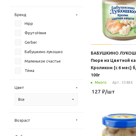
Бренд
Hipp
ФрутоНяня
Gerber
Бабушкино лукошко
БАБУШКИНО ЛУКО
Пюре из Цветной ка
Маленькое счастье
Кроликом {с 6 мес} 
Тёма
100г
Арт.: 33484
Много
Цвет
127
₽
/шт
Все
Возраст