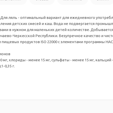
 Для ляль - оптимальный вариант для ежедневного употреб
ления детских смесей и каш. Вода не подвергается промышл
ми в нужном для маленьких детей количестве. Добывается 
ачаево-Черкесской Республики. Безупречное качество и чис
и пищевых продуктов ISO 22000 с элементами программы HAC
ионов
 мг, хлориды - менее 15 мг, сульфаты - менее 15 мг, кальций -
1-0,35 г.