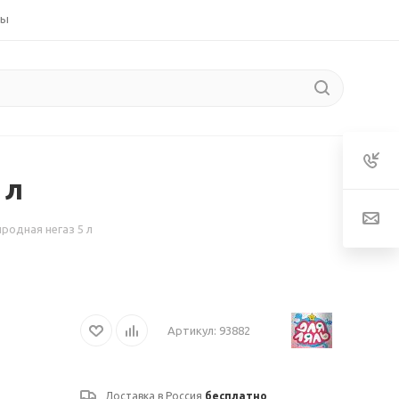
ты
 л
родная негаз 5 л
Артикул:
93882
Доставка в
Россия
бесплатно