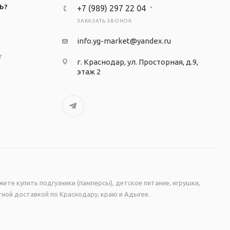
Ь?
+7 (989) 297 22 04
ЗАКАЗАТЬ ЗВОНОК
info.yg-market@yandex.ru
т
г. Краснодар, ул. Просторная, д.9,
этаж 2
ожете купить подгузники (памперсы), детское питание, игрушки,
атной доставкой по Краснодару, краю и Адыгее.