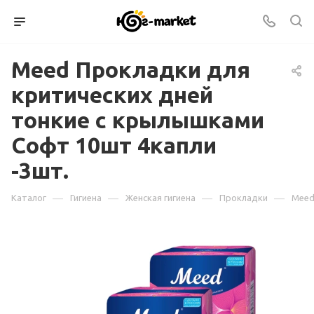
Meed Прокладки для
критических дней
тонкие с крылышками
Софт 10шт 4капли
-3шт.
—
—
—
—
Каталог
Гигиена
Женская гигиена
Прокладки
Meed