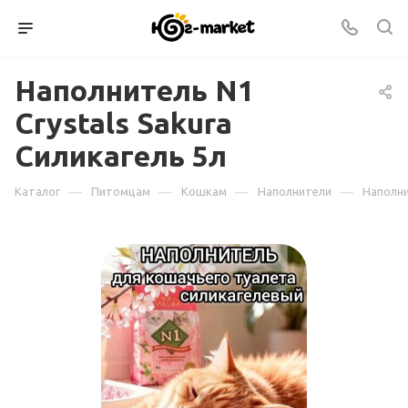
Наполнитель N1
Crystals Sakura
Силикагель 5л
—
—
—
—
Каталог
Питомцам
Кошкам
Наполнители
Наполни