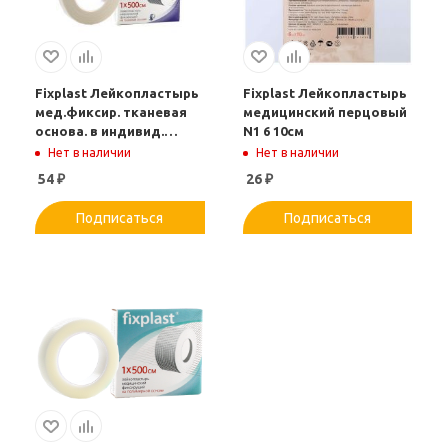
Fixplast Лейкопластырь
Fixplast Лейкопластырь
мед.фиксир. тканевая
медицинский перцовый
основа. в индивид.
N1 6 10см
упаковке N1 1 500см
Нет в наличии
Нет в наличии
54
₽
26
₽
Подписаться
Подписаться