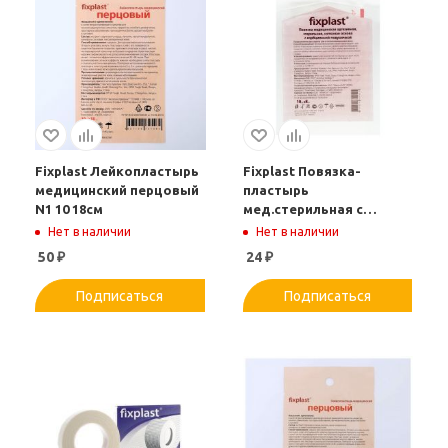
Fixplast Лейкопластырь
Fixplast Повязка-
медицинский перцовый
пластырь
N1 10 18см
мед.стерильная с
сорбционной
Нет в наличии
Нет в наличии
подушечкой 15 8см
50
₽
24
₽
Подписаться
Подписаться