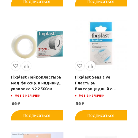
Подписаться
Подписаться
Fixplast Лейкопластырь
Fixplast Sensitive
мед.фиксир. в индивид.
Пластырь
упаковке N2 2 500см
Бактерицидный с
Антисептиком на
Нет в наличии
Нет в наличии
Нетканой Основе 20шт
66
₽
96
₽
19 72мм
Подписаться
Подписаться