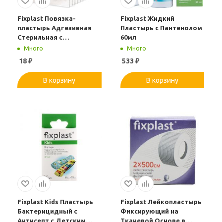
Fixplast Повязка-
Fixplast Жидкий
пластырь Адгезивная
Пластырь с Пантенолом
Стерильная с
60мл
Сорбционной
Много
Много
Подушечкой на
18
₽
533
₽
Нетканой Основе 10 8см
В корзину
В корзину
Fixplast Kids Пластырь
Fixplast Лейкопластырь
Бактерицидный с
Фиксирующий на
Антисепт.с Детским
Тканевой Основе.в