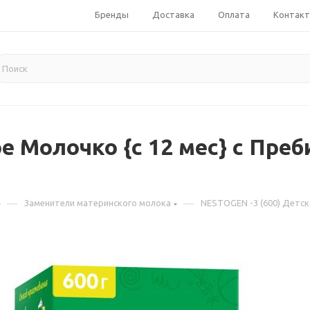
Бренды
Доставка
Оплата
Контак
е Молочко {с 12 мес} с Пре
—
—
Заменители материнского молока
NESTOGEN -3 (600) Детск