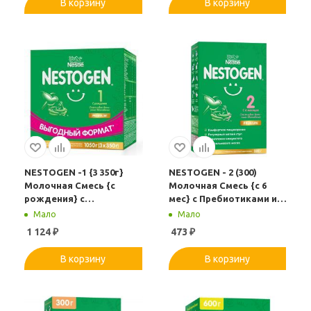
В корзину
В корзину
NESTOGEN -1 {3 350г}
NESTOGEN - 2 (300)
Молочная Смесь {с
Молочная Смесь {с 6
рождения} с
мес} с Пребиотиками и
Пребиотиками и
Лактобактериями 300г.
Мало
Мало
Лактобактериями 1050г.
1 124
₽
473
₽
В корзину
В корзину