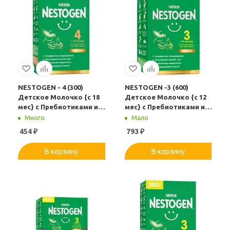
NESTOGEN - 4 (300)
NESTOGEN -3 (600)
Детское Молочко {с 18
Детское Молочко {с 12
мес} с Пребиотиками и
мес} с Пребиотиками и
Лактобактериями 300г.
Лактобактериями 600г
Много
Мало
454
₽
793
₽
В корзину
В корзину