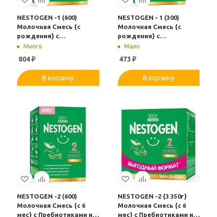
NESTOGEN -1 (600)
NESTOGEN - 1 (300)
Молочная Смесь {с
Молочная Смесь {с
рождения} с
рождения} с
Пребиотиками и
Пребиотиками и
Много
Мало
Лактобактериями 600г
Лактобактериями 300г
804
₽
473
₽
В корзину
В корзину
NESTOGEN -2 (600)
NESTOGEN -2 {3 350г}
Молочная Смесь {с 6
Молочная Смесь {с 6
мес} с Пребиотиками и
мес} с Пребиотиками и