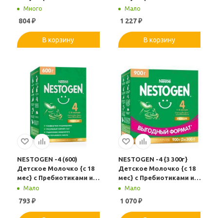
Лактобактериями 600г
Лактобактериями 1050г.
Много
Мало
804
₽
1 227
₽
В корзину
В корзину
NESTOGEN -4 (600)
NESTOGEN -4 {3 300г}
Детское Молочко {с 18
Детское Молочко {с 18
мес} с Пребиотиками и
мес} с Пребиотиками и
Лактобактериями 600г
Лактобактериями 900г.
Мало
Мало
793
₽
1 070
₽