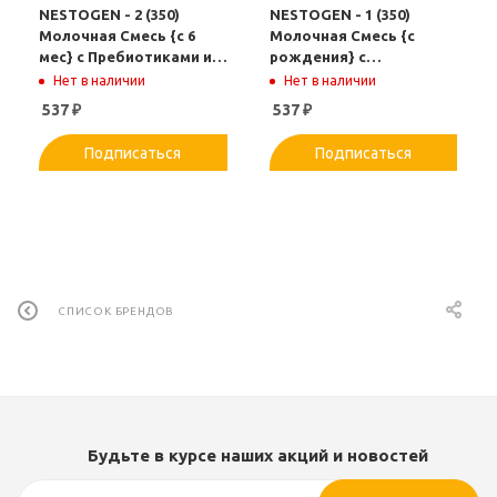
NESTOGEN - 2 (350)
NESTOGEN - 1 (350)
Молочная Смесь {с 6
Молочная Смесь {с
мес} с Пребиотиками и
рождения} с
Лактобактериями 350г.
Пребиотиками и
Нет в наличии
Нет в наличии
Лактобактериями 350г.
537
₽
537
₽
Подписаться
Подписаться
СПИСОК БРЕНДОВ
Будьте в курсе наших акций и новостей