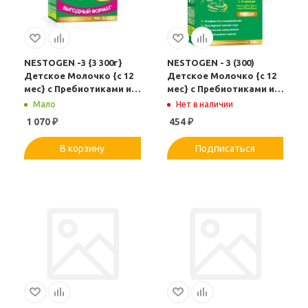
NESTOGEN -3 {3 300г}
NESTOGEN - 3 (300)
Детское Молочко {с 12
Детское Молочко {с 12
мес} с Пребиотиками и
мес} с Пребиотиками и
Лактобактериями 900г.
Лактобактериями 300г.
Мало
Нет в наличии
1 070
₽
454
₽
В корзину
Подписаться