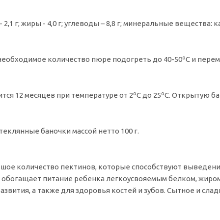
- 2,1 г; жиры - 4,0 г; углеводы – 8,8 г; минеральные вещества: 
еобходимое количество пюре подогреть до 40-50ºC и перем
тся 12 месяцев при температуре от 2ºC до 25ºC. Открытую ба
теклянные баночки массой нетто 100 г.
шое количество пектинов, которые способствуют выведени
 обогащает питание ребенка легкоусвояемым белком, жиром
развития, а также для здоровья костей и зубов. Сытное и с