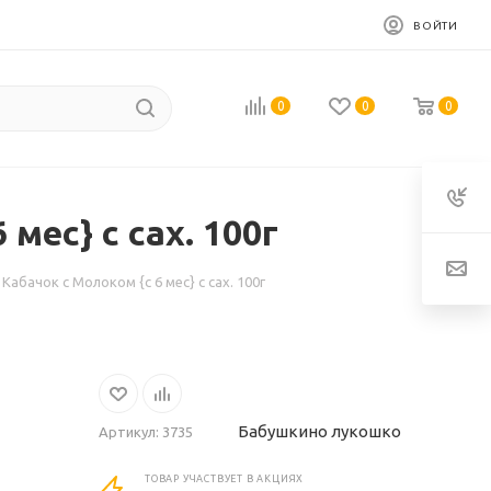
ВОЙТИ
0
0
0
ес} с сах. 100г
чок с Молоком {с 6 мес} с сах. 100г
Бабушкино лукошко
Артикул:
3735
ТОВАР УЧАСТВУЕТ В АКЦИЯХ