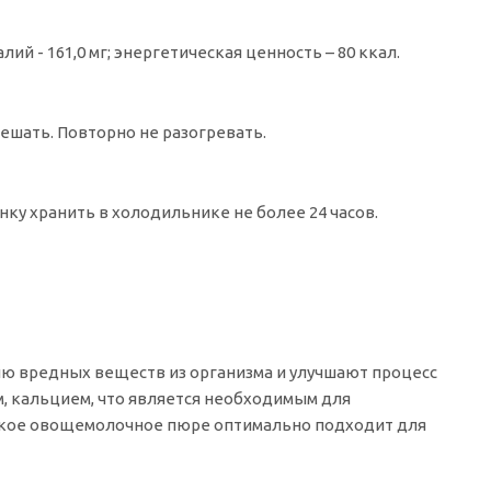
калий - 161,0 мг; энергетическая ценность – 80 ккал.
ешать. Повторно не разогревать.
нку хранить в холодильнике не более 24 часов.
ю вредных веществ из организма и улучшают процесс
, кальцием, что является необходимым для
ладкое овощемолочное пюре оптимально подходит для