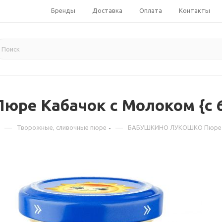
Бренды
Доставка
Оплата
Контакты
Кабачок с Молоком {с 6 м
—
—
Творожные, сливочные пюре
БАБУШКИНО ЛУКОШКО Пюре Каба