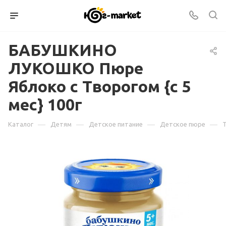
БАБУШКИНО
ЛУКОШКО Пюре
Яблоко с Творогом {с 5
мес} 100г
—
—
—
—
Каталог
Детям
Детское питание
Детское пюре