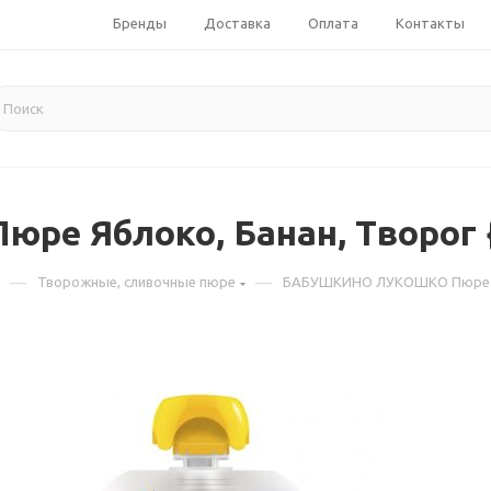
Бренды
Доставка
Оплата
Контакты
Яблоко, Банан, Творог {с 
—
—
Творожные, сливочные пюре
БАБУШКИНО ЛУКОШКО Пюре Ябло