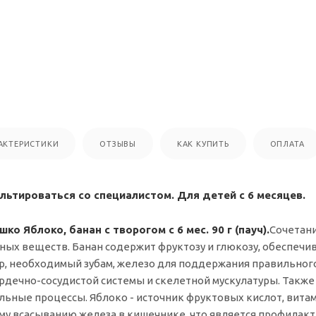
АКТЕРИСТИКИ
ОТЗЫВЫ
КАК КУПИТЬ
ОПЛАТА
ьтироваться со специалистом. Для детей с 6 месяцев.
о Яблоко, банан с творогом с 6 мес. 90 г (пауч).
Сочетани
зных веществ. Банан содержит фруктозу и глюкозу, обеспе
ор, необходимый зубам, железо для поддержания правильно
ердечно-сосудистой системы и скелетной мускулатуры. Также
ные процессы. Яблоко - источник фруктовых кислот, витами
му всасыванию железа в кишечнике, что является профилак