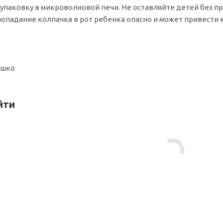
 упаковку в микроволновой печи. Не оставляйте детей без п
попадание колпачка в рот ребенка опасно и может привести
ошко
йти