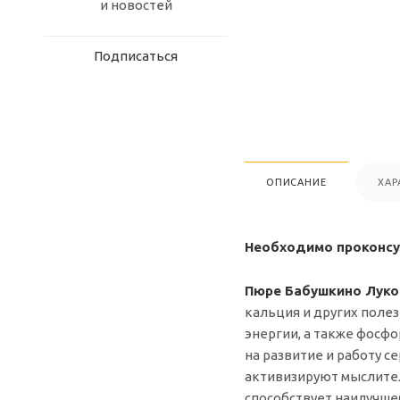
и новостей
Подписаться
ОПИСАНИЕ
ХАР
Необходимо проконсул
Пюре Бабушкино Лукошк
кальция и других поле
энергии, а также фосф
на развитие и работу с
активизируют мыслитель
способствует наилучше