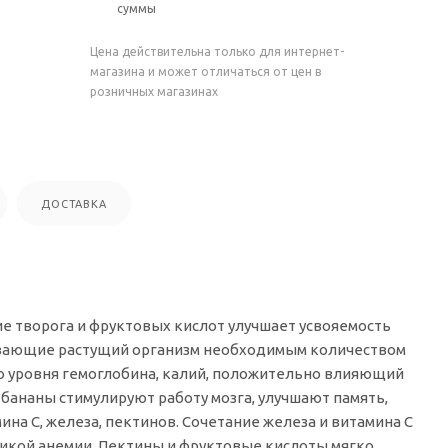
суммы
Цена действительна только для интернет-
магазина и может отличаться от цен в
розничных магазинах
ДОСТАВКА
е творога и фруктовых кислот улучшает усвояемость
чивающие растущий организм необходимым количеством
го уровня гемоглобина, калий, положительно влияющий
 бананы стимулируют работу мозга, улучшают память,
на С, железа, пектинов. Сочетание железа и витамина С
тикой анемии. Пектины и фруктовые кислоты мягко