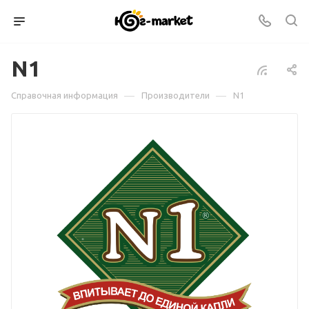
N1
—
—
Справочная информация
Производители
N1