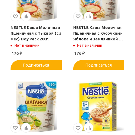
NESTLE Каша Молочная
NESTLE Каша Молочная
Пшеничная с Тыквой {с 5
Пшеничная с Кусочками
мес} Doy Pack 200г.
Яблока и Земляникой {с
8 мес} Doy Pack 200г.
Нет в наличии
Нет в наличии
176
₽
176
₽
Подписаться
Подписаться