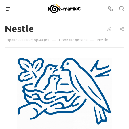
Nestle
—
—
Справочная информация
Производители
Nestle