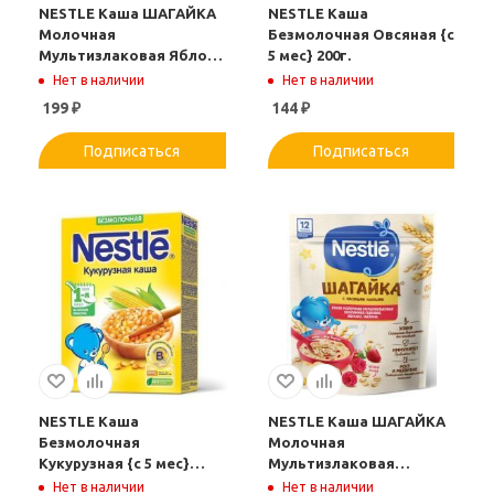
NESTLE Каша ШАГАЙКА
NESTLE Каша
Молочная
Безмолочная Овсяная {с
Мультизлаковая Яблоко
5 мес} 200г.
Банан Груша {с 12 мес}
Нет в наличии
Нет в наличии
Doy Pack 190г
199
₽
144
₽
Подписаться
Подписаться
NESTLE Каша
NESTLE Каша ШАГАЙКА
Безмолочная
Молочная
Кукурузная {с 5 мес}
Мультизлаковая
200г.
Земляника Яблоко
Нет в наличии
Нет в наличии