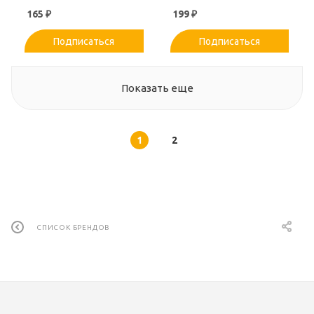
Малина {с 12 мес} Doy
165
₽
199
₽
Pack 190г
Подписаться
Подписаться
Показать еще
1
2
СПИСОК БРЕНДОВ