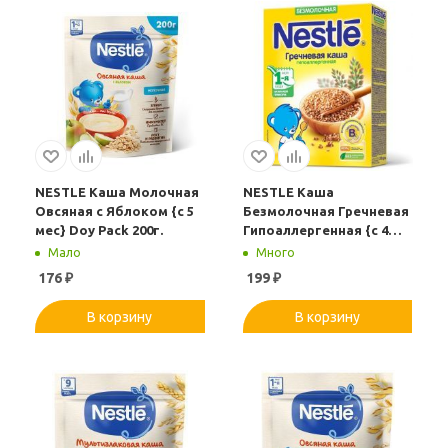
NESTLE Каша Молочная
NESTLE Каша
Овсяная с Яблоком {с 5
Безмолочная Гречневая
мес} Doy Pack 200г.
Гипоаллергенная {с 4
мес} 200г.
Мало
Много
176
₽
199
₽
В корзину
В корзину