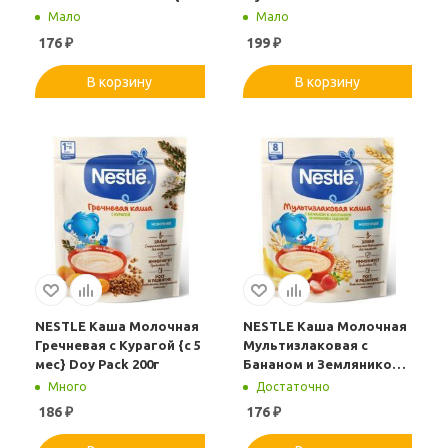
мес} Doy Pack 200г.
Земляника Персик {с 12
Мало
Мало
мес} Doy Pack 190г
176
₽
199
₽
В корзину
В корзину
NESTLE Каша Молочная
NESTLE Каша Молочная
Гречневая с Курагой {с 5
Мультизлаковая с
мес} Doy Pack 200г
Бананом и Земляникой
Биф {с 8 мес} Doy Pack
Много
Достаточно
200г.
186
₽
176
₽