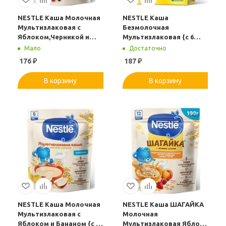
NESTLE Каша Молочная
NESTLE Каша
Мультизлаковая с
Безмолочная
Яблоком,Черникой и
Мультизлаковая {с 6
Малиной {с 6 мес} Doy
мес} 200г.
Мало
Достаточно
Pack 200г.
176
₽
187
₽
В корзину
В корзину
NESTLE Каша Молочная
NESTLE Каша ШАГАЙКА
Мультизлаковая с
Молочная
Яблоком и Бананом {с 6
Мультизлаковая Яблоко