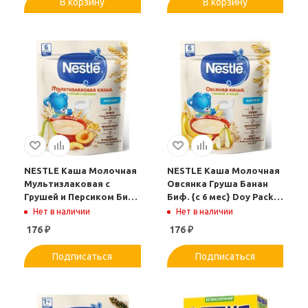
В корзину
В корзину
NESTLE Каша Молочная
NESTLE Каша Молочная
Мультизлаковая с
Овсянка Груша Банан
Грушей и Персиком Биф
Биф. {с 6 мес} Doy Pack
{с 6 мес} Doy Pack 200г.
200г
Нет в наличии
Нет в наличии
176
₽
176
₽
Подписаться
Подписаться