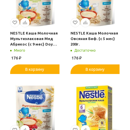
NESTLE Каша Молочная
NESTLE Каша Молочная
Мультизлаковая Мед
Овсяная Биф. {с 5 мес}
Абрикос {с 9 мес} Doy
200г.
Pack 200г.
Много
Достаточно
176
₽
176
₽
В корзину
В корзину